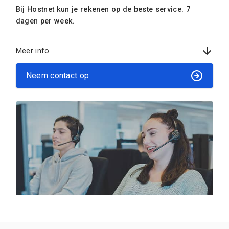
Bij Hostnet kun je rekenen op de beste service. 7
dagen per week.
Meer info
Neem contact op