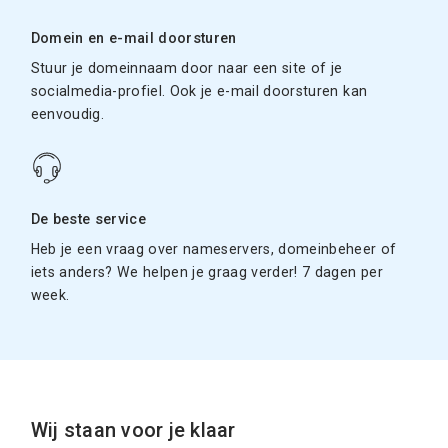
Domein en e-mail doorsturen
Stuur je domeinnaam door naar een site of je
socialmedia-profiel. Ook je e-mail doorsturen kan
eenvoudig.
De beste service
Heb je een vraag over nameservers, domeinbeheer of
iets anders? We helpen je graag verder! 7 dagen per
week.
Wij staan voor je klaar