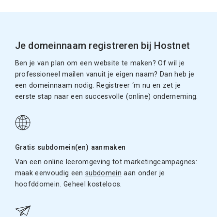
Je domeinnaam registreren bij Hostnet
Ben je van plan om een website te maken? Of wil je
professioneel mailen vanuit je eigen naam? Dan heb je
een domeinnaam nodig. Registreer ‘m nu en zet je
eerste stap naar een succesvolle (online) onderneming.
Gratis subdomein(en) aanmaken
Van een online leeromgeving tot marketingcampagnes:
maak eenvoudig een
subdomein
aan onder je
hoofddomein. Geheel kosteloos.